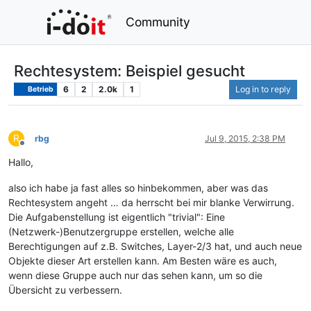
Community
Rechtesystem: Beispiel gesucht
6
2
2.0k
1
Log in to reply
Betrieb
R
rbg
Jul 9, 2015, 2:38 PM
Offline
Hallo,
also ich habe ja fast alles so hinbekommen, aber was das
Rechtesystem angeht … da herrscht bei mir blanke Verwirrung.
Die Aufgabenstellung ist eigentlich "trivial": Eine
(Netzwerk-)Benutzergruppe erstellen, welche alle
Berechtigungen auf z.B. Switches, Layer-2/3 hat, und auch neue
Objekte dieser Art erstellen kann. Am Besten wäre es auch,
wenn diese Gruppe auch nur das sehen kann, um so die
Übersicht zu verbessern.