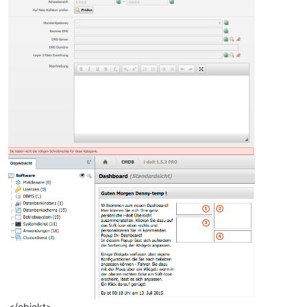
</objekt>