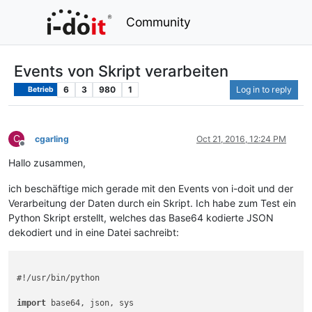
Community
Events von Skript verarbeiten
6
3
980
1
Log in to reply
Betrieb
C
cgarling
Oct 21, 2016, 12:24 PM
Offline
Hallo zusammen,
ich beschäftige mich gerade mit den Events von i-doit und der
Verarbeitung der Daten durch ein Skript. Ich habe zum Test ein
Python Skript erstellt, welches das Base64 kodierte JSON
dekodiert und in eine Datei sachreibt:
#!/usr/bin/python

import
 base64, json, sys
