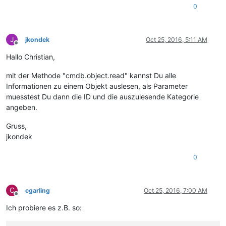
0
J
jkondek
Oct 25, 2016, 5:11 AM
Offline
Hallo Christian,
mit der Methode "cmdb.object.read" kannst Du alle
Informationen zu einem Objekt auslesen, als Parameter
muesstest Du dann die ID und die auszulesende Kategorie
angeben.
Gruss,
jkondek
0
C
cgarling
Oct 25, 2016, 7:00 AM
Offline
Ich probiere es z.B. so: