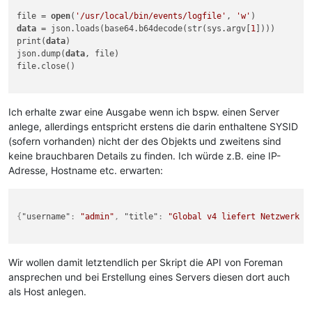
file = 
open
(
'/usr/local/bin/events/logfile'
, 
'w'
data
 = json.loads(base64.b64decode(str(sys.argv[
1
])))

print(
data
)

json.dump(
data
, file)

file.close()

Ich erhalte zwar eine Ausgabe wenn ich bspw. einen Server
anlege, allerdings entspricht erstens die darin enthaltene SYSID
(sofern vorhanden) nicht der des Objekts und zweitens sind
keine brauchbaren Details zu finden. Ich würde z.B. eine IP-
Adresse, Hostname etc. erwarten:
{
"username"
:
"admin"
,
"title"
:
"Global v4 liefert Netzwerk a
Wir wollen damit letztendlich per Skript die API von Foreman
ansprechen und bei Erstellung eines Servers diesen dort auch
als Host anlegen.