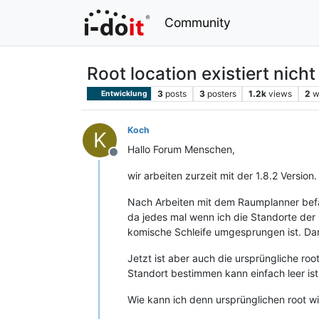
Community
Root location existiert nich
3
posts
3
posters
1.2k
views
2
w
Entwicklung
Koch
K
Hallo Forum Menschen,
Offline
wir arbeiten zurzeit mit der 1.8.2 Version.
Nach Arbeiten mit dem Raumplanner befan
da jedes mal wenn ich die Standorte der
komische Schleife umgesprungen ist. Dar
Jetzt ist aber auch die ursprüngliche r
Standort bestimmen kann einfach leer ist
Wie kann ich denn ursprünglichen root wi