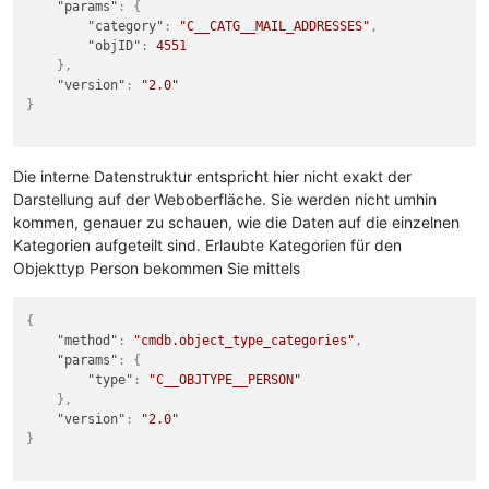
"params"
:
{
"category"
:
"C__CATG__MAIL_ADDRESSES"
,
"objID"
:
4551
}
,
"version"
:
"2.0"
}
Die interne Datenstruktur entspricht hier nicht exakt der
Darstellung auf der Weboberfläche. Sie werden nicht umhin
kommen, genauer zu schauen, wie die Daten auf die einzelnen
Kategorien aufgeteilt sind. Erlaubte Kategorien für den
Objekttyp Person bekommen Sie mittels
{
"method"
:
"cmdb.object_type_categories"
,
"params"
:
{
"type"
:
"C__OBJTYPE__PERSON"
}
,
"version"
:
"2.0"
}