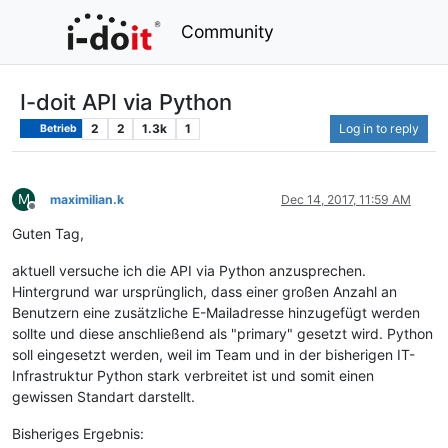
Community
I-doit API via Python
2
2
1.3k
1
Log in to reply
Betrieb
M
maximilian.k
Dec 14, 2017, 11:59 AM
Offline
Guten Tag,
aktuell versuche ich die API via Python anzusprechen.
Hintergrund war ursprünglich, dass einer großen Anzahl an
Benutzern eine zusätzliche E-Mailadresse hinzugefügt werden
sollte und diese anschließend als "primary" gesetzt wird. Python
soll eingesetzt werden, weil im Team und in der bisherigen IT-
Infrastruktur Python stark verbreitet ist und somit einen
gewissen Standart darstellt.
Bisheriges Ergebnis: