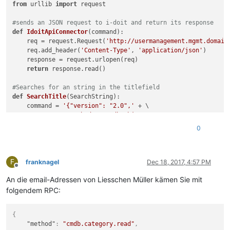
from
 urllib 
import
 request

#sends an JSON request to i-doit and return its response
def
IdoitApiConnector
(
command
):

    req = request.Request(
'http://usermanagement.mgmt.domain
    req.add_header(
'Content-Type'
, 
'application/json'
)

    response = request.urlopen(req)

return
 response.read()

#Searches for an string in the titlefield
def
SearchTitle
(
SearchString
):

    command = 
'{"version": "2.0",'
 + \

'"method": "cmdb.objects",'
 + \

'"params": {'
 + \

0
'"filter": {"title": "'
 + SearchString + 
'"},'
'"apikey": "abc123",'
 + \

'"language": "en"'
 + \

F
'},'
 + \

franknagel
Dec 18, 2017, 4:57 PM
Offline
'"id": 1'
 + \

An die email-Adressen von Liesschen Müller kämen Sie mit
'}'
return
 IdoitApiConnector(command)

folgendem RPC:
test = SearchTitle(
'Liesschen Mueller'
{
print
(test)

"method"
:
"cmdb.category.read"
,