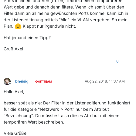
Ports in einem anderen (freien) Textfeld einen temporäreren
Wert gebe und danach dann filtere. Wenn ich somit über den
Filter dann an all meine gewünschten Ports komme, kann ich in
der Listeneditierung mittels "Alle" ein VLAN vergeben. So mein
Plan.
Klappt nur irgendwie nicht.
Hat jemand einen Tipp?
Gruß Axel
0
bheisig
Aug 22, 2018, 11:37 AM
I-DOIT TEAM
Offline
Hallo Axel,
besser spät als nie: Der Filter in der Listeneditierung funktioniert
für die Kategorie "Netzwerk > Port" nur beim Attribut
"Bezeichnung". Du müsstest also dieses Attribut mit einem
temporären Wert beschreiben.
Viele Grüße