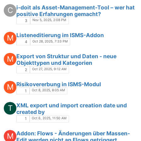
i-doit als Asset-Management-Tool – wer hat
C
positive Erfahrungen gemacht?
Nov 5, 2025, 2:08 PM
3
Listeneditierung im ISMS-Addon
M
Oct 28, 2025, 7:33 PM
4
Export von Struktur und Daten - neue
M
Objekttypen und Kategorien
Oct 27, 2025, 9:12 AM
2
Risikovererbung in ISMS-Modul
M
Oct 8, 2025, 8:05 AM
1
XML export und import creation date und
T
created by
Oct 6, 2025, 11:50 AM
1
Addon: Flows - Änderungen über Massen-
M
Edit werden nicht an Flows getriggert