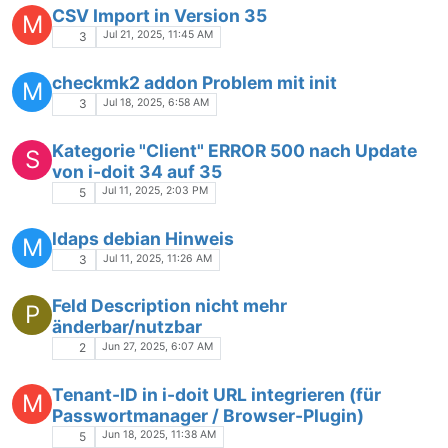
CSV Import in Version 35
M
Jul 21, 2025, 11:45 AM
3
checkmk2 addon Problem mit init
M
Jul 18, 2025, 6:58 AM
3
Kategorie "Client" ERROR 500 nach Update
S
von i-doit 34 auf 35
Jul 11, 2025, 2:03 PM
5
ldaps debian Hinweis
M
Jul 11, 2025, 11:26 AM
3
Feld Description nicht mehr
P
änderbar/nutzbar
Jun 27, 2025, 6:07 AM
2
Tenant-ID in i-doit URL integrieren (für
M
Passwortmanager / Browser-Plugin)
Jun 18, 2025, 11:38 AM
5