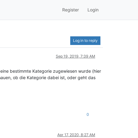
Register
Login
Log in to reply
Sep 19, 2019, 7:39 AM
on eine bestimmte Kategorie zugewiesen wurde (hier
uen, ob die Kategorie dabei ist, oder geht das
0
Apr 17, 2020, 8:27 AM