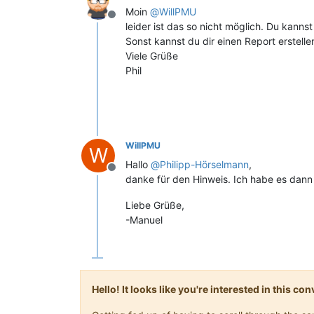
Moin
@
WillPMU
Offline
leider ist das so nicht möglich. Du kann
Sonst kannst du dir einen Report erstellen
Viele Grüße
Phil
WillPMU
W
Hallo
@
Philipp-Hörselmann
,
Offline
danke für den Hinweis. Ich habe es dann 
Liebe Grüße,
-Manuel
Hello! It looks like you're interested in this c