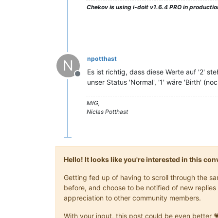
Chekov
is using i-doit v1.6.4 PRO in production
npotthast
N
Es ist richtig, dass diese Werte auf '2' 
Offline
unser Status 'Normal', '1' wäre 'Birth' (no
MfG,
Niclas Potthast
Hello! It looks like you're interested in this c
Getting fed up of having to scroll through the 
before, and choose to be notified of new replies 
appreciation to other community members.
With your input, this post could be even better 