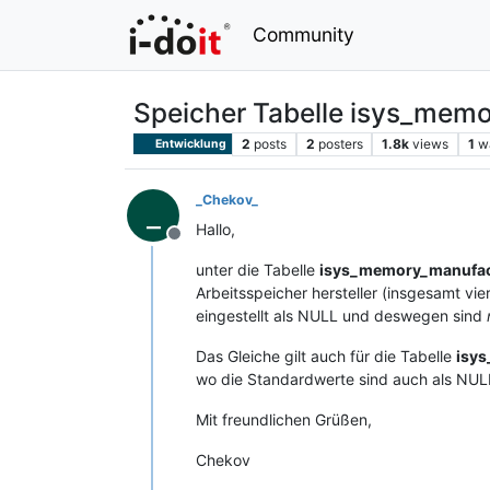
Community
Speicher Tabelle isys_memo
2
posts
2
posters
1.8k
views
1
w
Entwicklung
_Chekov_
_
Hallo,
Offline
unter die Tabelle
isys_memory_manufac
Arbeitsspeicher hersteller (insgesamt vie
eingestellt als NULL und deswegen sind
Das Gleiche gilt auch für die Tabelle
isys
wo die Standardwerte sind auch als NULL 
Mit freundlichen Grüßen,
Chekov