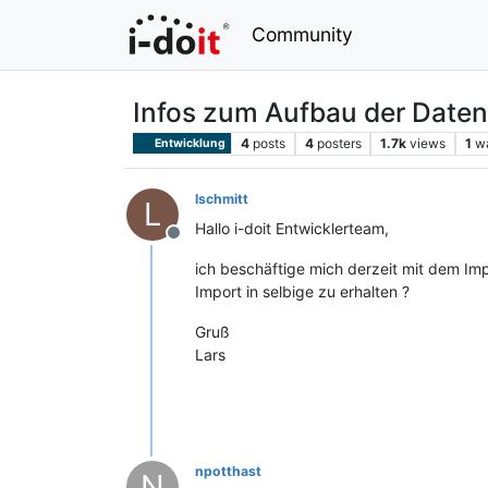
Community
Infos zum Aufbau der Date
4
posts
4
posters
1.7k
views
1
w
Entwicklung
lschmitt
L
Hallo i-doit Entwicklerteam,
Offline
ich beschäftige mich derzeit mit dem Im
Import in selbige zu erhalten ?
Gruß
Lars
npotthast
N