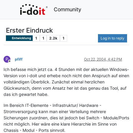
Community
Erster Eindruck
1
1
2.2k
1
Log in to reply
Entwicklung
P
pfiff
Oct 22, 2004, 4:42 PM
Offline
Ich befasse mich jetzt ca. 4 Stunden mit der aktuellen Windows-
Version von i-doit und erhebe noch nicht den Anspruch auf einen
vollständigen Überblick. Zunächst einmal herzlichen
Glückwunsch, denn vom Ansatz her ist das genau das Tool, auf
das ich gewartet habe.
Im Bereich IT-Elemente - Infrastruktur/ Hardware -
Stromversorgung kann man einer Verteilung mehrere
Sicherungen zuordnen, dies ist jedoch bei Switch - Module/Ports
nicht möglich. Hier wäre eine klare Hierarchie im Sinne von
Chassis - Modul - Ports sinnvoll.