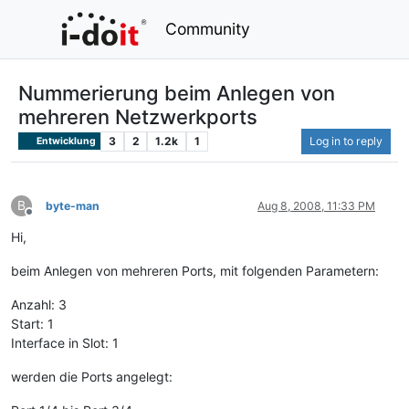
Community
Nummerierung beim Anlegen von
mehreren Netzwerkports
3
2
1.2k
1
Log in to reply
Entwicklung
B
byte-man
Aug 8, 2008, 11:33 PM
Offline
Hi,
beim Anlegen von mehreren Ports, mit folgenden Parametern:
Anzahl: 3
Start: 1
Interface in Slot: 1
werden die Ports angelegt: