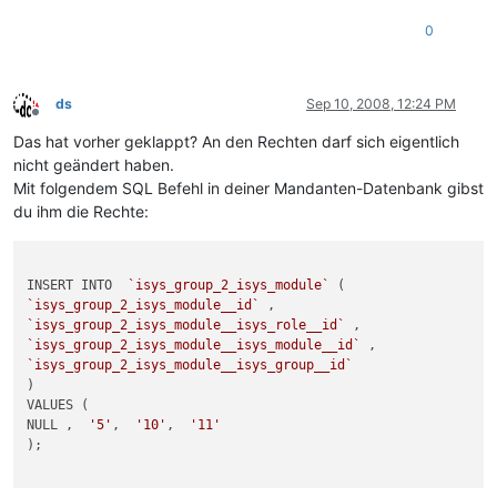
0
ds
Sep 10, 2008, 12:24 PM
Offline
Das hat vorher geklappt? An den Rechten darf sich eigentlich
nicht geändert haben.
Mit folgendem SQL Befehl in deiner Mandanten-Datenbank gibst
du ihm die Rechte:
INSERT INTO  
`isys_group_2_isys_module`
`isys_group_2_isys_module__id`
`isys_group_2_isys_module__isys_role__id`
`isys_group_2_isys_module__isys_module__id`
`isys_group_2_isys_module__isys_group__id`
)

VALUES (

NULL ,  
'5'
,  
'10'
,  
'11'
);
