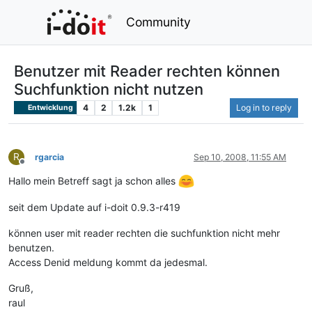
Community
Benutzer mit Reader rechten können
Suchfunktion nicht nutzen
4
2
1.2k
1
Log in to reply
Entwicklung
R
rgarcia
Sep 10, 2008, 11:55 AM
Offline
Hallo mein Betreff sagt ja schon alles
seit dem Update auf i-doit 0.9.3-r419
können user mit reader rechten die suchfunktion nicht mehr
benutzen.
Access Denid meldung kommt da jedesmal.
Gruß,
raul