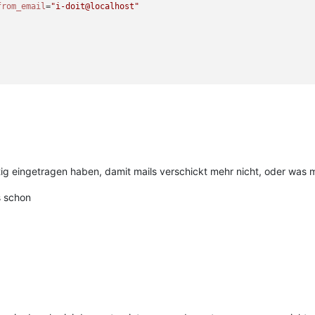
from_email
=
"i-doit@localhost"
htig eingetragen haben, damit mails verschickt mehr nicht, oder was m
s schon