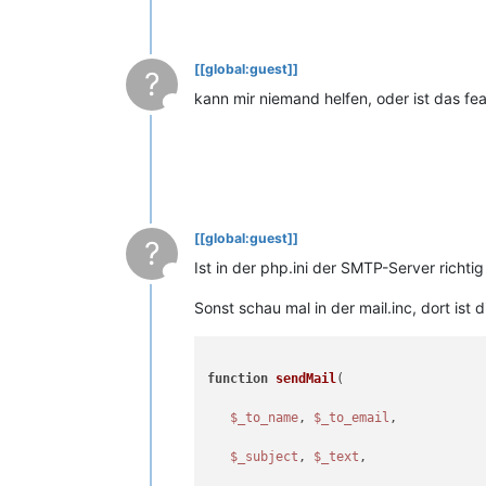
[[global:guest]]
?
kann mir niemand helfen, oder ist das fea
This user is from outside of this forum
[[global:guest]]
?
Ist in der php.ini der SMTP-Server richti
This user is from outside of this forum
Sonst schau mal in der mail.inc, dort ist 
function
sendMail
(
$_to_name
, 
$_to_email
,

$_subject
, 
$_text
,
