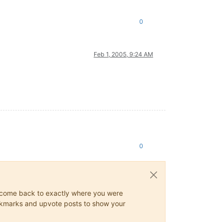
0
Feb 1, 2005, 9:24 AM
0
ys come back to exactly where you were
 bookmarks and upvote posts to show your