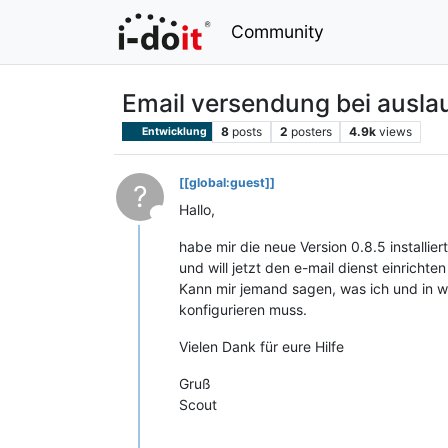
Community
Email versendung bei ausl
8
posts
2
posters
4.9k
views
Entwicklung
[[global:guest]]
?
Hallo,
This user is from outside of this forum
habe mir die neue Version 0.8.5 installiert
und will jetzt den e-mail dienst einricht
Kann mir jemand sagen, was ich und in 
konfigurieren muss.
Vielen Dank für eure Hilfe
Gruß
Scout