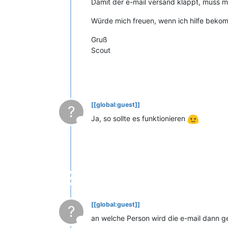
Damit der e-mail versand klappt, muss m
Würde mich freuen, wenn ich hilfe beko
Gruß
Scout
[[global:guest]]
?
Ja, so sollte es funktionieren
This user is from outside of this forum
[[global:guest]]
?
an welche Person wird die e-mail dann g
This user is from outside of this forum