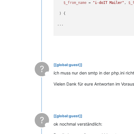
$_from_name
 = 
"i-doIT Mailer"
, 
$_
) 
{

...

[[global:guest]]
?
ích muss nur den smtp in der php.ini ric
This user is from outside of this forum
Vielen Dank für eure Antworten im Vorau
[[global:guest]]
?
ok nochmal verständlich:
This user is from outside of this forum