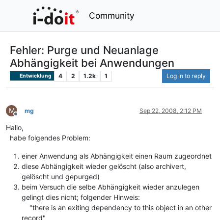
Community
Fehler: Purge und Neuanlage
Abhängigkeit bei Anwendungen
4
2
1.2k
1
Log in to reply
Entwicklung
M
mg
Sep 22, 2008, 2:12 PM
Offline
Hallo,
habe folgendes Problem:
einer Anwendung als Abhängigkeit einen Raum zugeordnet
diese Abhängigkeit wieder gelöscht (also archivert,
gelöscht und gepurged)
beim Versuch die selbe Abhängigkeit wieder anzulegen
gelingt dies nicht; folgender Hinweis:
"there is an exiting dependency to this object in an other
record"