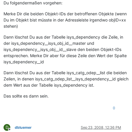
Du folgendermaßen vorgehen:
Merke Dir die beiden Objekt-IDs der betroffenen Objekte (wenn
Du im Objekt bist müsste in der Adressleiste irgendwo objID=xx
stehen)
Dann löschst Du aus der Tabelle isys_dependency die Zeile, in
der isys_dependency__isys_obj_id__master und
isys_dependency__isys_obj__id__slave den beiden Objekt-IDs
entsprechen. Merke Dir aber für diese Zeile den Wert der Spalte
isys_dependency__id
Dann löschst Du aus der Tabelle isys_catg_odep__list die beiden
Zeilen, in denen isys_catg_odep_list__isys_dependency__id gleich
dem Wert aus der Tabelle isys_dependency ist.
Das sollte es dann sein.
0
D
dbluemer
Sep 23, 2008, 12:36 PM
Offline