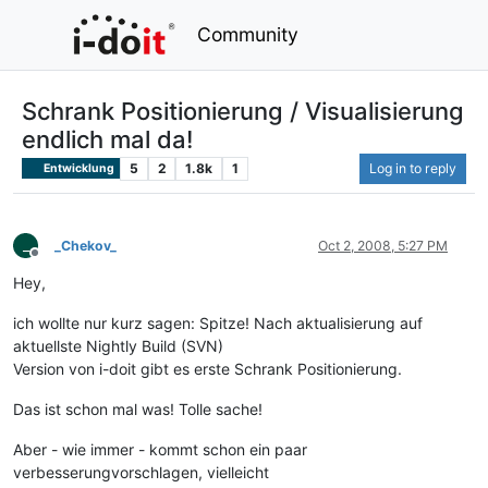
Community
Schrank Positionierung / Visualisierung
endlich mal da!
5
2
1.8k
1
Log in to reply
Entwicklung
_
_Chekov_
Oct 2, 2008, 5:27 PM
Offline
Hey,
ich wollte nur kurz sagen: Spitze! Nach aktualisierung auf
aktuellste Nightly Build (SVN)
Version von i-doit gibt es erste Schrank Positionierung.
Das ist schon mal was! Tolle sache!
Aber - wie immer - kommt schon ein paar
verbesserungvorschlagen, vielleicht