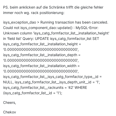
PS. beim anklicken auf die Schränke trifft die gleiche fehler
immer noch wg. rack positionierung:
isys_exception_dao > Running transaction has been canceled.
Could not isys_component_dao::update() : MySQL-Error:
Unknown column 'isys_catg_formfactor_list__installation_height'
in 'field list' Query: UPDATE isys_catg_formfactor_list SET
isys_catg_formfactor_list__installation_height =
'0.000000000000000000000000000000',
isys_catg_formfactor_list__installation_depth =
'0.000000000000000000000000000000',
isys_catg_formfactor_list__installation_width =
'0.000000000000000000000000000000',
isys_catg_formfactor_list__isys_catg_formfactor_type__id =
NULL, isys_catg_formfactor_list__isys_depth_unit__id = '1',
isys_catg_formfactor_list__rackunits = '42' WHERE
(isys_catg_formfactor_list__id = '1');
Cheers,
Chekov