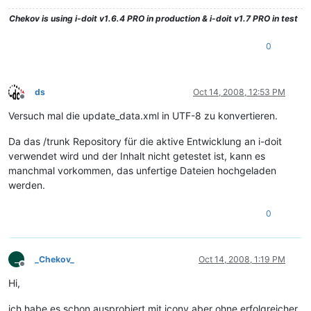
Chekov
is using i-doit v1.6.4 PRO in production & i-doit v1.7 PRO in test
0
ds
Oct 14, 2008, 12:53 PM
Offline
Versuch mal die update_data.xml in UTF-8 zu konvertieren.
Da das /trunk Repository für die aktive Entwicklung an i-doit
verwendet wird und der Inhalt nicht getestet ist, kann es
manchmal vorkommen, das unfertige Dateien hochgeladen
werden.
0
_
_Chekov_
Oct 14, 2008, 1:19 PM
Offline
Hi,
ich habe es schon ausprobiert mit iconv aber ohne erfolgreicher