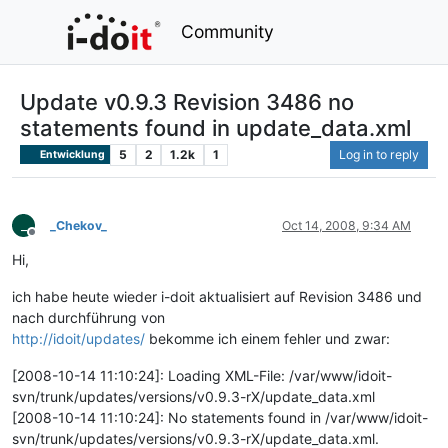
Community
Update v0.9.3 Revision 3486 no
statements found in update_data.xml
5
2
1.2k
1
Log in to reply
Entwicklung
_
_Chekov_
Oct 14, 2008, 9:34 AM
Offline
Hi,
ich habe heute wieder i-doit aktualisiert auf Revision 3486 und
nach durchführung von
http://idoit/updates/
bekomme ich einem fehler und zwar:
[2008-10-14 11:10:24]: Loading XML-File: /var/www/idoit-
svn/trunk/updates/versions/v0.9.3-rX/update_data.xml
[2008-10-14 11:10:24]: No statements found in /var/www/idoit-
svn/trunk/updates/versions/v0.9.3-rX/update_data.xml.