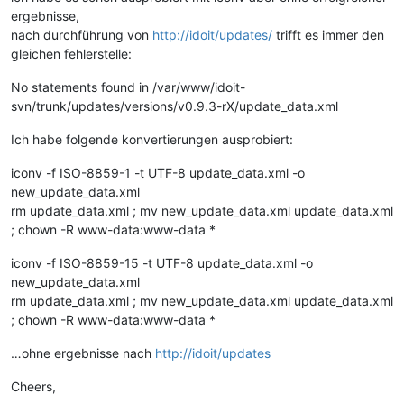
ergebnisse,
nach durchführung von
http://idoit/updates/
trifft es immer den
gleichen fehlerstelle:
No statements found in /var/www/idoit-
svn/trunk/updates/versions/v0.9.3-rX/update_data.xml
Ich habe folgende konvertierungen ausprobiert:
iconv -f ISO-8859-1 -t UTF-8 update_data.xml -o
new_update_data.xml
rm update_data.xml ; mv new_update_data.xml update_data.xml
; chown -R www-data:www-data *
iconv -f ISO-8859-15 -t UTF-8 update_data.xml -o
new_update_data.xml
rm update_data.xml ; mv new_update_data.xml update_data.xml
; chown -R www-data:www-data *
…ohne ergebnisse nach
http://idoit/updates
Cheers,