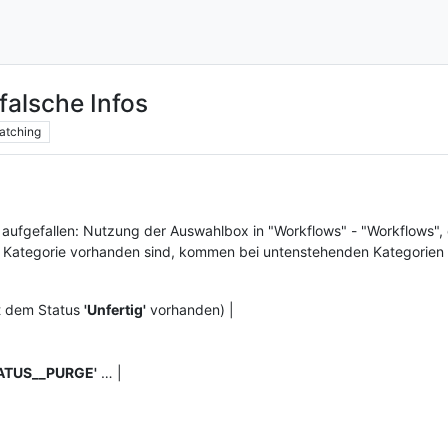
falsche Infos
atching
r aufgefallen: Nutzung der Auswahlbox in "Workflows" - "Workflows", e
er Kategorie vorhanden sind, kommen bei untenstehenden Kategorien 
mit dem Status
'Unfertig'
vorhanden) |
ATUS__PURGE'
… |