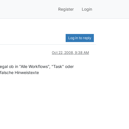
Register
Login
Log in to reply
Oct 22, 2008, 9:38 AM
gal ob in "Alle Workflows", "Task" oder
falsche Hinweistexte