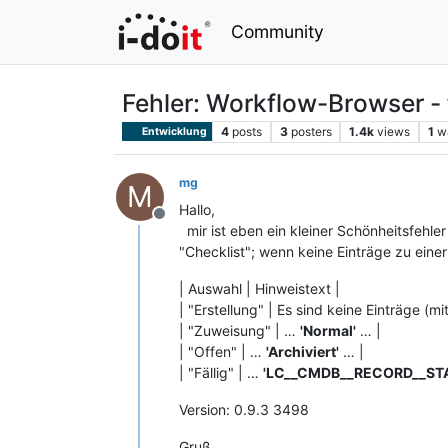
Community
Fehler: Workflow-Browser - 
4
posts
3
posters
1.4k
views
1
w
Entwicklung
mg
M
Hallo,
Offline
mir ist eben ein kleiner Schönheitsfehle
"Checklist"; wenn keine Einträge zu ein
| Auswahl | Hinweistext |
| "Erstellung" | Es sind keine Einträge (
| "Zuweisung" | …
'Normal'
… |
| "Offen" | …
'Archiviert'
… |
| "Fällig" | …
'LC__CMDB__RECORD__ST
Version: 0.9.3 3498
Gruß