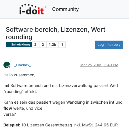
Community
Software bereich, Lizenzen, Wert
rounding
2
2
1.3k
1
Log in to reply
Entwicklung
_
_Chekov_
Mar 25, 2009, 3:40 PM
Offline
Hallo zusammen,
mit Software bereich und mit Lizenzverwaltung passiert Wert
"rounding" effekt.
Kann es sein das passiert wegen Wandlung in zwischen
int
und
flow
werte, und vice
versa?
Beispiel:
10 Lizenzen Gesamtbetrag inkl. MwSt. 244,65 EUR