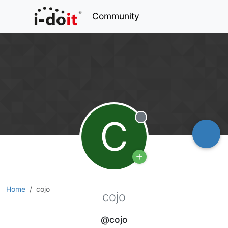
Community
C
Offline
Home
cojo
cojo
@cojo