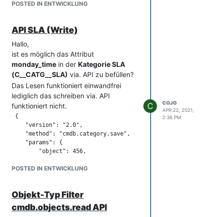
POSTED IN ENTWICKLUNG
API SLA (Write)
Hallo,
ist es möglich das Attribut
monday_time
in der
Kategorie SLA
(C__CATG__SLA)
via. API zu befüllen?
Das Lesen funktioniert einwandfrei
lediglich das schreiben via. API
COJO
C
funktioniert nicht.
APR 22, 2021,
 {

2:36 PM
    "version": "2.0",

    "method": "cmdb.category.save",

    "params": {

        "object": 456,

        "data": {

POSTED IN ENTWICKLUNG
            "monday_time": "09:00 - 13:00",

        },

        "category": "C__CATG__SLA"

Objekt-Typ Filter
        "apikey": "xxx",

        "language": "en"

cmdb.objects.read API
    },
