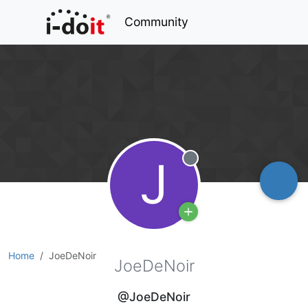
Community
J
Offline
Home
JoeDeNoir
JoeDeNoir
@JoeDeNoir