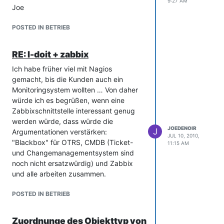
9:27 AM
Joe
POSTED IN BETRIEB
RE: I-doit + zabbix
Ich habe früher viel mit Nagios
gemacht, bis die Kunden auch ein
Monitoringsystem wollten … Von daher
würde ich es begrüßen, wenn eine
Zabbixschnittstelle interessant genug
werden würde, dass würde die
JOEDENOIR
J
Argumentationen verstärken:
JUL 10, 2010,
"Blackbox" für OTRS, CMDB (Ticket-
11:15 AM
und Changemanagementsystem sind
noch nicht ersatzwürdig) und Zabbix
und alle arbeiten zusammen.
POSTED IN BETRIEB
Zuordnunge des Objekttyp von