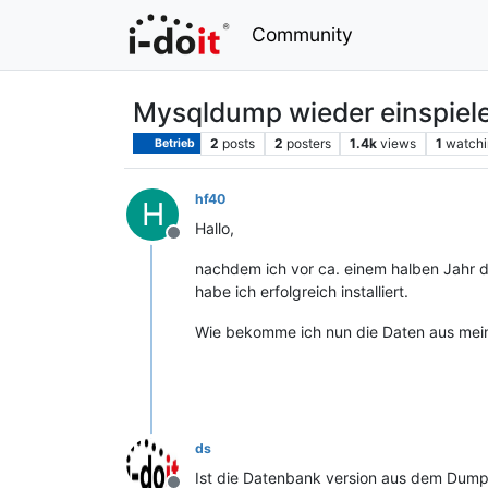
Community
Mysqldump wieder einspiel
2
posts
2
posters
1.4k
views
1
watchi
Betrieb
hf40
H
Hallo,
Offline
nachdem ich vor ca. einem halben Jahr d
habe ich erfolgreich installiert.
Wie bekomme ich nun die Daten aus mein
ds
Ist die Datenbank version aus dem Dump di