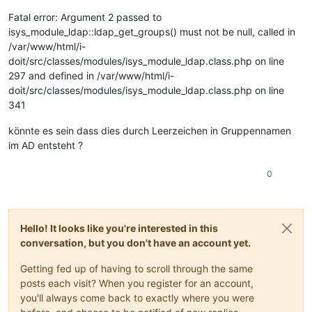
2009
-06
-09
11
:
50
:
47
 ldap: Getting 
user
using
filter
: (
&
(obje
Fatal error: Argument 2 passed to
isys_module_ldap::ldap_get_groups() must not be null, called in
/var/www/html/i-
doit/src/classes/modules/isys_module_ldap.class.php on line
297 and defined in /var/www/html/i-
doit/src/classes/modules/isys_module_ldap.class.php on line
341
könnte es sein dass dies durch Leerzeichen in Gruppennamen
im AD entsteht ?
0
Hello! It looks like you're interested in this
conversation, but you don't have an account yet.
Getting fed up of having to scroll through the same
posts each visit? When you register for an account,
you'll always come back to exactly where you were