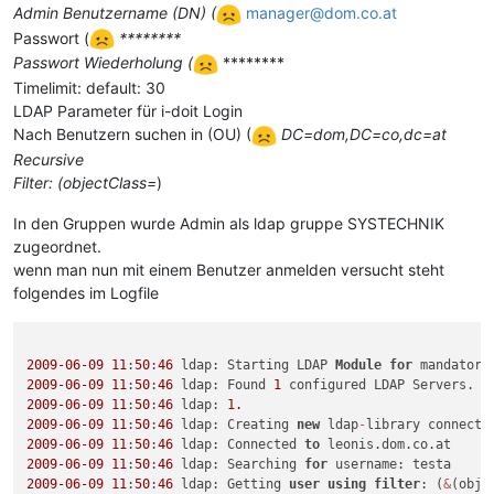
Admin Benutzername (DN) (
manager@dom.co.at
Passwort (
********
Passwort Wiederholung (
********
Timelimit: default: 30
LDAP Parameter für i-doit Login
Nach Benutzern suchen in (OU) (
DC=dom,DC=co,dc=at
Recursive
Filter: (objectClass=
)
In den Gruppen wurde Admin als ldap gruppe SYSTECHNIK
zugeordnet.
wenn man nun mit einem Benutzer anmelden versucht steht
folgendes im Logfile
2009
-06
-09
11
:
50
:
46
 ldap: Starting LDAP 
Module
for
2009
-06
-09
11
:
50
:
46
 ldap: Found 
1
2009
-06
-09
11
:
50
:
46
 ldap: 
1.
2009
-06
-09
11
:
50
:
46
 ldap: Creating 
new
 ldap
-
library connecti
2009
-06
-09
11
:
50
:
46
 ldap: Connected 
to
2009
-06
-09
11
:
50
:
46
 ldap: Searching 
for
2009
-06
-09
11
:
50
:
46
 ldap: Getting 
user
using
filter
: (
&
(obje