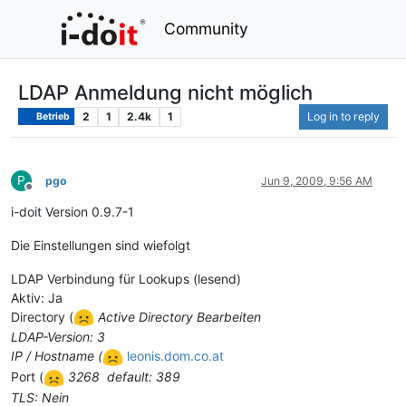
Community
LDAP Anmeldung nicht möglich
2
1
2.4k
1
Log in to reply
Betrieb
P
pgo
Jun 9, 2009, 9:56 AM
Offline
i-doit Version 0.9.7-1
Die Einstellungen sind wiefolgt
LDAP Verbindung für Lookups (lesend)
Aktiv: Ja
Directory (
Active Directory Bearbeiten
LDAP-Version: 3
IP / Hostname (
leonis.dom.co.at
Port (
3268 default: 389
TLS: Nein