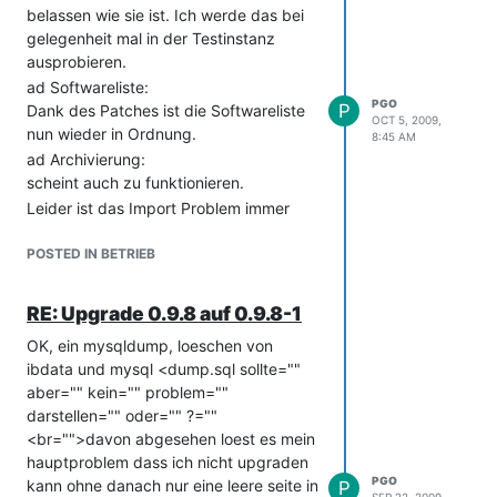
belassen wie sie ist. Ich werde das bei
erreichbar ist.
gelegenheit mal in der Testinstanz
ausprobieren.
ad Softwareliste:
PGO
P
Dank des Patches ist die Softwareliste
OCT 5, 2009,
nun wieder in Ordnung.
8:45 AM
ad Archivierung:
scheint auch zu funktionieren.
Leider ist das Import Problem immer
noch vorhanden. Wie schon einmal
versucht zu erklären handelt es sich
POSTED IN BETRIEB
offenbar um ein Problem beim erkennen
von Anführungszeichen sowohl als
RE: Upgrade 0.9.8 auf 0.9.8-1
einfaches ' als auch als " .
OK, ein mysqldump, loeschen von
Im konkreten Fall sind es momentan 3
ibdata und mysql <dump.sql sollte=""
Verschiedene Software einträge die
aber="" kein="" problem=""
immer wieder neu angelegt werden:
darstellen="" oder="" ?=""
sala's Terminal Server Patch 2.1
<br="">davon abgesehen loest es mein
Dienstprogramm "ThinkPad UltraNav"
hauptproblem dass ich nicht upgraden
2.05
PGO
kann ohne danach nur eine leere seite in
P
Malwarebytes' Anti-Malware
SEP 22, 2009,