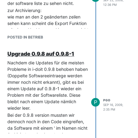
der software liste zu sehen nicht.
Es wäre toll wenn ihr das noch beheben
12:36 PM
zur Archivierung:
könntet.
wie man an den 2 geänderten zeilen
sehen kann scheint die Export Funktion
mit einem Hochkomma: ' im namen nicht
klar zu kommen. Der select Befehl dazu
POSTED IN BETRIEB
enthaelt dann 3x ' und mysql meldet
einen ungültigen SQL
Upgrade 0.9.8 auf 0.9.8-1
Statement</dump.sql>
Nachdem die Updates für die meisten
Probleme in i-doit 0.9.8 behoben haben
(Doppelte Softwareeintraege werden
immer noch nicht erkannt), gibt es bei
einem Update auf 0.9.8-1 wieder ein
Problem mit der Softwareliste. Diese
PGO
bleibt nach einem Update nämlich
P
SEP 16, 2009,
wieder leer.
2:35 PM
Bei der 0.9.8 version mussten wir
dennoch noch in den Code eingreifen,
da Software mit einem ' im Namen nicht
Archiviert werden konnte, da es zu