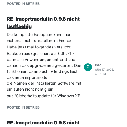
einem Mysql Error kam:
POSTED IN BETRIEB
isys_component_dao_archive.class.php
[…]
RE: Imoprtmodul in 0.9.8 nicht
$this-
lauffaehig
>convertEntry($entry["isys_logbook__e
vent_static"]).", ".
Die komplette Exception kann man
$this-
nichtmal mehr darstellen im Firefox
>convertEntry(str_replace("'","",$entry[
Habe jetzt mal folgendes versucht:
"isys_logbook__obj_name_static"])).", ".
Backup rueckgesichert auf 0.9.7-1 -
$this-
dann alle Anwendungen entfernt und
>convertEntry(str_replace("'","",$entry[
danach das upgrade neu gestartet. Das
PGO
P
"isys_logbook__category_static"])).", ".
AUG 17, 2009,
funktioniert dann auch. Allerdings liest
4:07 PM
$this-
das neue importmodul
>convertEntry($entry["isys_logbook__o
die Namen der installierten Software mit
bj_type_static"]).", ".
umlauten nicht richtig ein:
[…]
aus "Sicherheitsupdate für Windows XP
zusätzlich funktioniert in der 0.9.8
(KB890046) 1" im XML File kommt in
Version das Update von Nagios nicht
der CMDB nur noch "Sicherheitsupdate
POSTED IN BETRIEB
wobei sich an der Datenbank nichts
f" an.
verändert hat.
Entsprechend dieser Problematik werde
RE: Imoprtmodul in 0.9.8 nicht
php controller.php -v -m nagios
ich erst einmal wieder auf v0.9.7-1