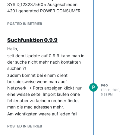
SYSID_1232375605 Ausgeschieden
4201 generated POWER CONSUMER
1234965578 Sicherungskasten
SYSID_1234965578 Andere
POSTED IN BETRIEB
6393 generated POWER CONSUMER
1251204782 Sicherungskasten
Suchfunktion 0.9.9
SYSID_1251211175 Andere
6769 generated POWER CONSUMER
Hallo,
1253702635 Sicherungskasten
seit dem Update auf 0.9.9 kann man in
SYSID_1253709404 Andere
der suche nicht mehr nach kontakten
7038 generated POWER CONSUMER
suchen ?!
1256804793 Sicherungskasten
zudem kommt bei einem client
SYSID_1256811831 Andere
beispielsweise wenn man aucf
PGO
P
die objekte sind archiviert - wenn ich
Netzwerk -> Ports anzeigen klickt nur
FEB 11, 2010,
nun auf löschen klicke erhalte ich
eine weisse seite. Import laufen ohne
5:38 PM
folgende fehlermedung…
fehler aber zu keinem rechner findet
isys_exception_database : Query error:
man die mac adressen mehr.
'DELETE FROM isys_obj WHERE
Am wichtigsten waere auf jeden fall
isys_obj__id = '3918'': Cannot delete or
nach personen, telefonnummern,
update a parent row: a foreign key
raumnummern usw. suchen zu koennen
POSTED IN BETRIEB
constraint fails
was derzeit nur umstaendlich oder gar