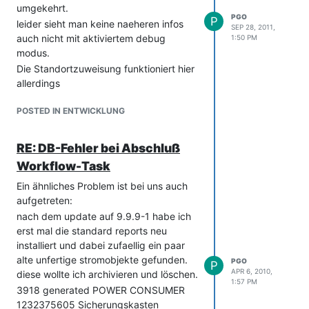
umgekehrt.
PGO
P
leider sieht man keine naeheren infos
SEP 28, 2011,
auch nicht mit aktiviertem debug
1:50 PM
modus.
Die Standortzuweisung funktioniert hier
allerdings
POSTED IN ENTWICKLUNG
RE: DB-Fehler bei Abschluß
Workflow-Task
Ein ähnliches Problem ist bei uns auch
aufgetreten:
nach dem update auf 9.9.9-1 habe ich
erst mal die standard reports neu
installiert und dabei zufaellig ein paar
alte unfertige stromobjekte gefunden.
PGO
P
APR 6, 2010,
diese wollte ich archivieren und löschen.
1:57 PM
3918 generated POWER CONSUMER
1232375605 Sicherungskasten