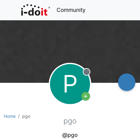
Community
P
Offline
Home
pgo
pgo
@pgo