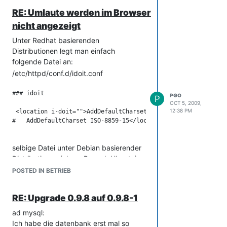
(
nicht moeglich ist.
idoit_data/isys_catg_power_consumer_l
RE: Umlaute werden im Browser
, CONSTRAINT
ist
nicht angezeigt
isys_catg_power_consumer_list_ibfk_2
FOREIGN KEY
Unter Redhat basierenden
(
isys_catg_power_consumer_list__isys_c
Distributionen legt man einfach
) REFERENCES
ats_pobj_list__id
folgende Datei an:
`isys_cats_pobj_)
/etc/httpd/conf.d/idoit.conf
irgendwelche tips ?
lG,
### idoit

PGO
P
Philipp
OCT 5, 2009,
12:38 PM
 <location i-doit="">AddDefaultCharset ISO-8859-1

#   AddDefaultCharset ISO-8859-15</location> 

selbige Datei unter Debian basierender
Distributionen (also z.B. auch Ubuntu)
muss nach /etc/apache2/mods-
POSTED IN BETRIEB
enabled/idoit.conf
Charset je nach Bedarf anpassen (in
RE: Upgrade 0.9.8 auf 0.9.8-1
obrigen Beispiel also ISO-8859-1
ad mysql:
Das Beispiel geht davon aus, dass i-doit
Ich habe die datenbank erst mal so
unter
http://servername/i-doit/