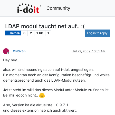
Community
LDAP modul taucht net auf.. :(
6
2
1.6k
1
Log in to reply
Betrieb
O
ONSv3n
Jul 22, 2009, 10:51 AM
Offline
Hey hey..
also, wir sind neuerdings auch auf i-doit umgestiegen.
Bin momentan noch an der Konfiguration beschäftigt und wollte
dementsprechend auch das LDAP-Modul nutzen.
Jetzt steht im wiki das dieses Modul unter Module zu finden ist..
Bei mir jedoch nicht..
Also, Version ist die aktuellste – 0.9.7-1
und dieses extension hab ich auch aktiviert.