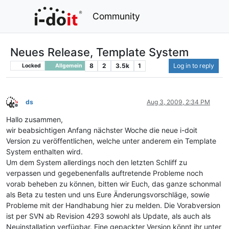
Community
Neues Release, Template System
8
2
3.5k
1
Log in to reply
Locked
Allgemein
ds
Aug 3, 2009, 2:34 PM
Offline
Hallo zusammen,
wir beabsichtigen Anfang nächster Woche die neue i-doit
Version zu veröffentlichen, welche unter anderem ein Template
System enthalten wird.
Um dem System allerdings noch den letzten Schliff zu
verpassen und gegebenenfalls auftretende Probleme noch
vorab beheben zu können, bitten wir Euch, das ganze schonmal
als Beta zu testen und uns Eure Änderungsvorschläge, sowie
Probleme mit der Handhabung hier zu melden. Die Vorabversion
ist per SVN ab Revision 4293 sowohl als Update, als auch als
Neuinstallation verfügbar. Eine gepackter Version könnt ihr unter