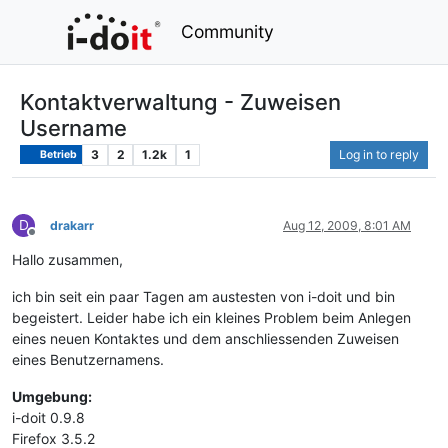
Community
Kontaktverwaltung - Zuweisen
Username
3
2
1.2k
1
Log in to reply
Betrieb
D
drakarr
Aug 12, 2009, 8:01 AM
Offline
Hallo zusammen,
ich bin seit ein paar Tagen am austesten von i-doit und bin
begeistert. Leider habe ich ein kleines Problem beim Anlegen
eines neuen Kontaktes und dem anschliessenden Zuweisen
eines Benutzernamens.
Umgebung:
i-doit 0.9.8
Firefox 3.5.2