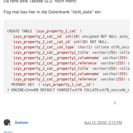
Da fehlt eine Tabelle (u.U. noch mehr)
Füg mal das hier in die Datenbank "idoit_data" ein:
CREATE TABLE 
`isys_property_2_cat`
 (

`isys_property_2_cat__id`
int
(
10
) unsigned NOT NULL auto_in
`isys_property_2_cat__cat_id`
int
(
10
) NOT NULL,

`isys_property_2_cat__cat_type`
 char(
1
) collate utf8_unicod
`isys_property_2_cat__property1_title`
 varchar(
255
) collat
`isys_property_2_cat__property1_columnname`
 varchar(
255
) c
`isys_property_2_cat__property1_reference`
 varchar(
255
) co
`isys_property_2_cat__property2_title`
 varchar(
255
) collat
`isys_property_2_cat__property2_columnname`
 varchar(
255
) c
`isys_property_2_cat__property2_reference`
 varchar(
255
) co
  PRIMARY KEY  (
`isys_property_2_cat__id`
)

) ENGINE=InnoDB DEFAULT CHARSET=utf8 COLLATE=utf8_unicode_ci
--

0
-- Daten für Tabelle 
`isys_property_2_cat`
--

INSERT INTO 
`isys_property_2_cat`
 VALUES(
1
, 
1
, 
'g'
, 
'LC__CMD
Sadmin
Aug 13, 2009, 2:13 PM
Offline
INSERT INTO 
`isys_property_2_cat`
 VALUES(
2
, 
1
, 
'g'
, 
'LC__CMD
@
ds
:
INSERT INTO 
`isys_property_2_cat`
 VALUES(
3
, 
1
, 
'g'
, 
'LC__CMD