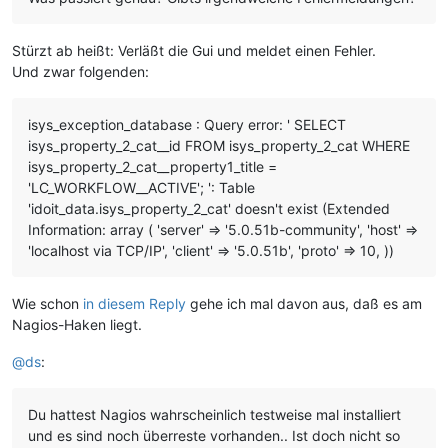
Stürzt ab heißt: Verläßt die Gui und meldet einen Fehler.
Und zwar folgenden:
isys_exception_database : Query error: ' SELECT
isys_property_2_cat__id FROM isys_property_2_cat WHERE
isys_property_2_cat__property1_title =
'LC_WORKFLOW__ACTIVE'; ': Table
'idoit_data.isys_property_2_cat' doesn't exist (Extended
Information: array ( 'server' => '5.0.51b-community', 'host' =>
'localhost via TCP/IP', 'client' => '5.0.51b', 'proto' => 10, ))
Wie schon
in diesem Reply
gehe ich mal davon aus, daß es am
Nagios-Haken liegt.
@
ds
:
Du hattest Nagios wahrscheinlich testweise mal installiert
und es sind noch überreste vorhanden.. Ist doch nicht so