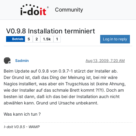
Community
V0.9.8 Installation terminiert
5
2
1.5k
1
Log in to reply
Betrieb
Sadmin
Aug 13, 2009, 7:20 AM
Offline
Beim Update auf 0.9.8 von 0.9.7-1 stürzt der Installer ab.
Der Grund ist, daß das Ding der Meinung ist, bei mir wäre
Nagios installiert, was aber ein Trugschluss ist (keine Ahnung,
wie der Installer auf das schmale Brett kommt ?!?!). Doch am
besten ist dann, daß ich das bei der Installation auch nicht
abwählen kann. Grund und Ursache unbekannt.
Was kann ich tun ?
I-doit V0.9.5 - WAMP