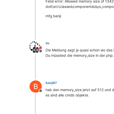
Fatal error: Allowed memory size of 134
doit\src\classes\components\isys_compo
mfg benji
ds
Die Meldung sagt ja quasi schon wo das 
Offline
Du müsstest die memory_size in der php.
benji87
B
hab den memory_size jetzt auf 512 und d
Offline
es sind alle cmdb objekte.