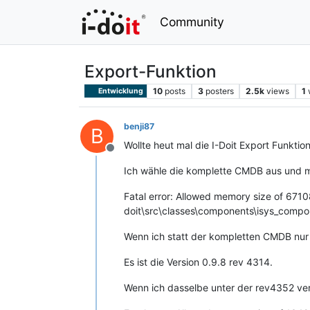
Community
Export-Funktion
10
posts
3
posters
2.5k
views
1
Entwicklung
benji87
B
Wollte heut mal die I-Doit Export Funktio
Offline
Ich wähle die komplette CMDB aus und mö
Fatal error: Allowed memory size of 671
doit\src\classes\components\isys_compo
Wenn ich statt der kompletten CMDB nur 
Es ist die Version 0.9.8 rev 4314.
Wenn ich dasselbe unter der rev4352 v