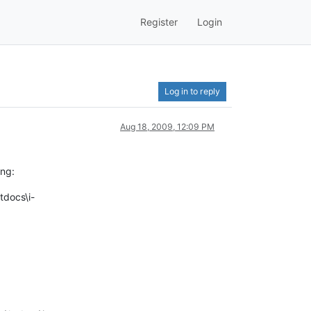
Register
Login
Log in to reply
Aug 18, 2009, 12:09 PM
ung:
tdocs\i-