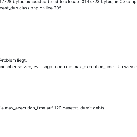
217728 bytes exhausted (tried to allocate 3145728 bytes) in C:\xamp
nent_dao.class.php on line 205
Problem liegt.
ini höher setzen, evt. sogar noch die max_execution_time. Um wievi
ie max_execution_time auf 120 gesetzt. damit gehts.