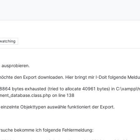
watching
n ausprobieren.
chte den Export downloaden. Hier bringt mir I-Doit folgende Meld
08864 bytes exhausted (tried to allocate 40961 bytes) in C:\xampp\h
nent_database.class.php on line 138
einzelnte Objekttypen auswähle funktioniert der Export.
ersuche bekomme ich folgende Fehlermeldung: