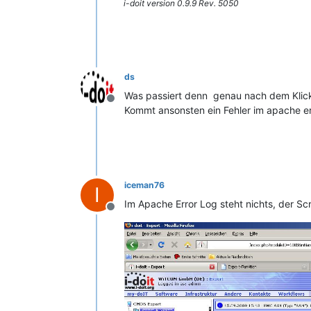
i-doit version 0.9.9 Rev. 5050
ds
Was passiert denn genau nach dem Klick 
Offline
Kommt ansonsten ein Fehler im apache er
iceman76
I
Im Apache Error Log steht nichts, der Sc
Offline