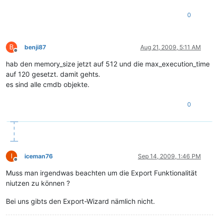
0
B
benji87
Aug 21, 2009, 5:11 AM
Offline
hab den memory_size jetzt auf 512 und die max_execution_time
auf 120 gesetzt. damit gehts.
es sind alle cmdb objekte.
0
I
iceman76
Sep 14, 2009, 1:46 PM
Offline
Muss man irgendwas beachten um die Export Funktionalität
niutzen zu können ?
Bei uns gibts den Export-Wizard nämlich nicht.