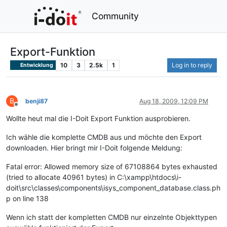
Community
Export-Funktion
10
3
2.5k
1
Log in to reply
Entwicklung
B
benji87
Aug 18, 2009, 12:09 PM
Offline
Wollte heut mal die I-Doit Export Funktion ausprobieren.
Ich wähle die komplette CMDB aus und möchte den Export
downloaden. Hier bringt mir I-Doit folgende Meldung:
Fatal error: Allowed memory size of 67108864 bytes exhausted
(tried to allocate 40961 bytes) in C:\xampp\htdocs\i-
doit\src\classes\components\isys_component_database.class.ph
p on line 138
Wenn ich statt der kompletten CMDB nur einzelnte Objekttypen