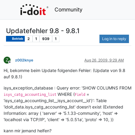
Community
Updatefehler 9.8 - 9.8.1
2
1
939
1
Log in to reply
Betrieb
Z
z002knye
Aug 26, 2009, 9:29 AM
Offline
Hi, bekomme beim Update folgenden Fehler: (Update von 9.8
auf 9.8.1)
isys_exception_database : Query error: 'SHOW COLUMNS FROM
WHERE (
=
isys_catg_accounting_list
Field
'isys_catg_accounting_list__isys_account__id')': Table
'idoit_data.isys_catg_accounting_list' doesn't exist (Extended
Information: array ( 'server' => '5.1.33-community', 'host' =>
'localhost via TCP/IP', 'client' => '5.0.51a', 'proto' => 10, ))
kann mir jemand helfen?