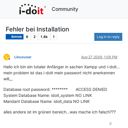
Community
Fehler bei Installation
6
2
1.8k
1
Log in to reply
Betrieb
L
Linuxuser
Aug 27, 2009, 1:09 PM
Offline
Hallo ich bin ein totaler Anfänger in sachen Xampp und i-doit…
mein problem ist das i-doit mein passwort nicht anerkennen
will,,,
Database root password: ******** ACCESS DENIED
System Database Name: idoit_system NO LINK
Mandant Database Name: idoit_data NO LINK
alles andere ist im grünen bereich...was mache ich falsch???
0