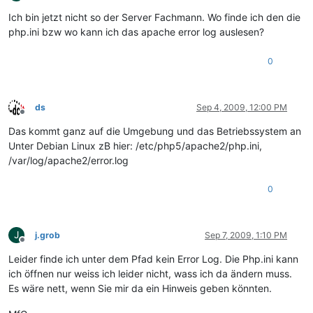
Offline
Ich bin jetzt nicht so der Server Fachmann. Wo finde ich den die
php.ini bzw wo kann ich das apache error log auslesen?
0
ds
Sep 4, 2009, 12:00 PM
Offline
Das kommt ganz auf die Umgebung und das Betriebssystem an
Unter Debian Linux zB hier: /etc/php5/apache2/php.ini,
/var/log/apache2/error.log
0
J
j.grob
Sep 7, 2009, 1:10 PM
Offline
Leider finde ich unter dem Pfad kein Error Log. Die Php.ini kann
ich öffnen nur weiss ich leider nicht, wass ich da ändern muss.
Es wäre nett, wenn Sie mir da ein Hinweis geben könnten.