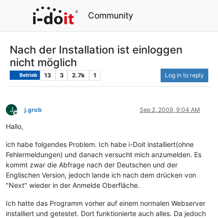
Community
Nach der Installation ist einloggen
nicht möglich
13
3
2.7k
1
Log in to reply
Betrieb
J
j.grob
Sep 2, 2009, 9:04 AM
Offline
Hallo,
ich habe folgendes Problem. Ich habe i-Doit installiert(ohne
Fehlermeldungen) und danach versucht mich anzumelden. Es
kommt zwar die Abfrage nach der Deutschen und der
Englischen Version, jedoch lande ich nach dem drücken von
"Next" wieder in der Anmelde Oberfläche.
Ich hatte das Programm vorher auf einem normalen Webserver
installiert und getestet. Dort funktionierte auch alles. Da jedoch