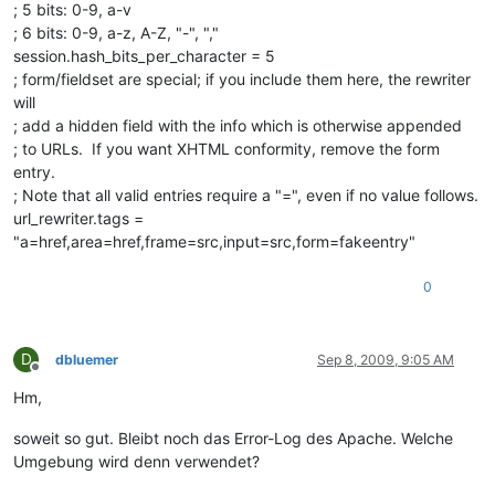
; 5 bits: 0-9, a-v
; 6 bits: 0-9, a-z, A-Z, "-", ","
session.hash_bits_per_character = 5
; form/fieldset are special; if you include them here, the rewriter
will
; add a hidden field with the info which is otherwise appended
; to URLs. If you want XHTML conformity, remove the form
entry.
; Note that all valid entries require a "=", even if no value follows.
url_rewriter.tags =
"a=href,area=href,frame=src,input=src,form=fakeentry"
0
D
dbluemer
Sep 8, 2009, 9:05 AM
Offline
Hm,
soweit so gut. Bleibt noch das Error-Log des Apache. Welche
Umgebung wird denn verwendet?