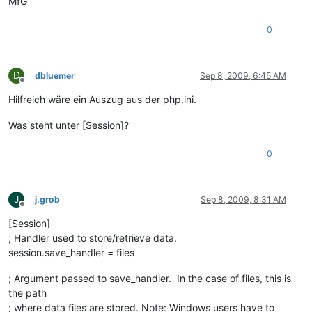
MfG
0
D
dbluemer
Sep 8, 2009, 6:45 AM
Offline
Hilfreich wäre ein Auszug aus der php.ini.
Was steht unter [Session]?
0
J
j.grob
Sep 8, 2009, 8:31 AM
Offline
[Session]
; Handler used to store/retrieve data.
session.save_handler = files
; Argument passed to save_handler. In the case of files, this is
the path
; where data files are stored. Note: Windows users have to