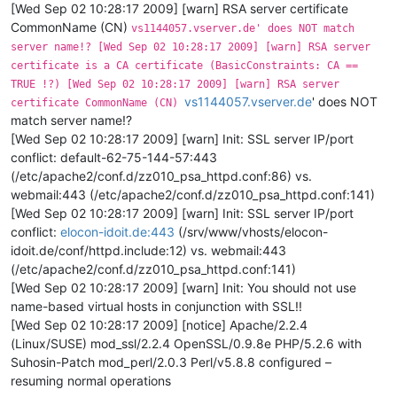
[Wed Sep 02 10:28:17 2009] [warn] RSA server certificate
CommonName (CN)
vs1144057.vserver.de' does NOT match
server name!? [Wed Sep 02 10:28:17 2009] [warn] RSA server
certificate is a CA certificate (BasicConstraints: CA ==
TRUE !?) [Wed Sep 02 10:28:17 2009] [warn] RSA server
vs1144057.vserver.de
' does NOT
certificate CommonName (CN)
match server name!?
[Wed Sep 02 10:28:17 2009] [warn] Init: SSL server IP/port
conflict: default-62-75-144-57:443
(/etc/apache2/conf.d/zz010_psa_httpd.conf:86) vs.
webmail:443 (/etc/apache2/conf.d/zz010_psa_httpd.conf:141)
[Wed Sep 02 10:28:17 2009] [warn] Init: SSL server IP/port
conflict:
elocon-idoit.de:443
(/srv/www/vhosts/elocon-
idoit.de/conf/httpd.include:12) vs. webmail:443
(/etc/apache2/conf.d/zz010_psa_httpd.conf:141)
[Wed Sep 02 10:28:17 2009] [warn] Init: You should not use
name-based virtual hosts in conjunction with SSL!!
[Wed Sep 02 10:28:17 2009] [notice] Apache/2.2.4
(Linux/SUSE) mod_ssl/2.2.4 OpenSSL/0.9.8e PHP/5.2.6 with
Suhosin-Patch mod_perl/2.0.3 Perl/v5.8.8 configured –
resuming normal operations