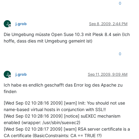
0
J
j.grob
Sep 8, 2009, 2:44 PM
Offline
Die Umgebung müsste Open Suse 10.3 mit Plesk 8.4 sein (Ich
hoffe, dass dies mit Umgebung gemeint ist)
0
J
j.grob
Sep 11, 2009, 9:09 AM
Offline
Ich habe es endlich geschafft das Error log des Apache zu
finden
[Wed Sep 02 10:28:16 2009] [warn] Init: You should not use
name-based virtual hosts in conjunction with SSL!!
[Wed Sep 02 10:28:16 2009] [notice] suEXEC mechanism
enabled (wrapper: /usr/sbin/suexec2)
[Wed Sep 02 10:28:17 2009] [warn] RSA server certificate is a
CA certificate (BasicConstraints: CA == TRUE !?)