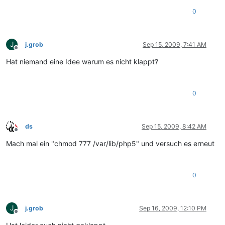
0
J
j.grob
Sep 15, 2009, 7:41 AM
Offline
Hat niemand eine Idee warum es nicht klappt?
0
ds
Sep 15, 2009, 8:42 AM
Offline
Mach mal ein "chmod 777 /var/lib/php5" und versuch es erneut
0
J
j.grob
Sep 16, 2009, 12:10 PM
Offline