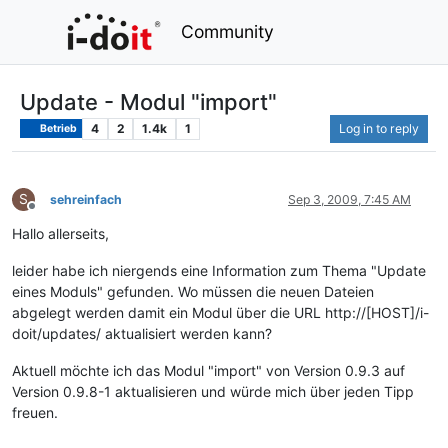
Community
Update - Modul "import"
4
2
1.4k
1
Log in to reply
Betrieb
S
sehreinfach
Sep 3, 2009, 7:45 AM
Offline
Hallo allerseits,
leider habe ich niergends eine Information zum Thema "Update
eines Moduls" gefunden. Wo müssen die neuen Dateien
abgelegt werden damit ein Modul über die URL http://[HOST]/i-
doit/updates/ aktualisiert werden kann?
Aktuell möchte ich das Modul "import" von Version 0.9.3 auf
Version 0.9.8-1 aktualisieren und würde mich über jeden Tipp
freuen.