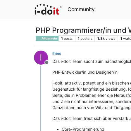
Community
PHP Programmierer/in und 
1
posts
1
posters
1.8k
views
1
watc
Allgemein
ifries
I
Das i-doit Team sucht zum nächstmögliche
Offline
PHP-Entwickler/in und Designer/in
i-doit, attraktiv, potent und ein bissche
Gegenstück für langfristige Beziehung. 
Seite, die in Problemen eher die Heraus
und Ziele nicht nur interessieren, sonde
Ganze dann noch von Witz und Tiefgang b
Das i-doit Team freut sich über Verstärk
Core-Programmierung