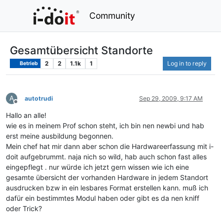
Community
Gesamtübersicht Standorte
2
2
1.1k
1
Log in to reply
Betrieb
A
autotrudi
Sep 29, 2009, 9:17 AM
Offline
Hallo an alle!
wie es in meinem Prof schon steht, ich bin nen newbi und hab
erst meine ausbildung begonnen.
Mein chef hat mir dann aber schon die Hardwareerfassung mit i-
doit aufgebrummt. naja nich so wild, hab auch schon fast alles
eingepflegt . nur würde ich jetzt gern wissen wie ich eine
gesamte übersicht der vorhanden Hardware in jedem Standort
ausdrucken bzw in ein lesbares Format erstellen kann. muß ich
dafür ein bestimmtes Modul haben oder gibt es da nen kniff
oder Trick?