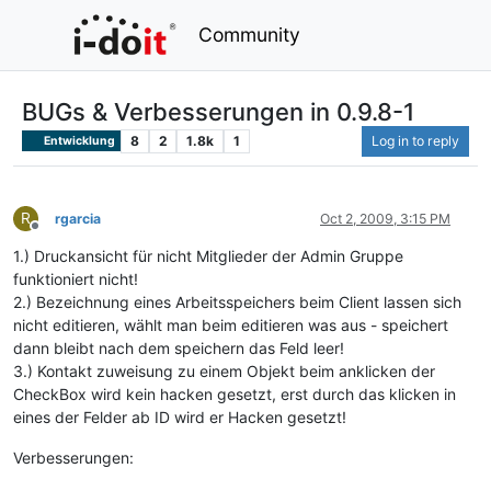
Community
BUGs & Verbesserungen in 0.9.8-1
8
2
1.8k
1
Log in to reply
Entwicklung
R
rgarcia
Oct 2, 2009, 3:15 PM
Offline
1.) Druckansicht für nicht Mitglieder der Admin Gruppe
funktioniert nicht!
2.) Bezeichnung eines Arbeitsspeichers beim Client lassen sich
nicht editieren, wählt man beim editieren was aus - speichert
dann bleibt nach dem speichern das Feld leer!
3.) Kontakt zuweisung zu einem Objekt beim anklicken der
CheckBox wird kein hacken gesetzt, erst durch das klicken in
eines der Felder ab ID wird er Hacken gesetzt!
Verbesserungen: