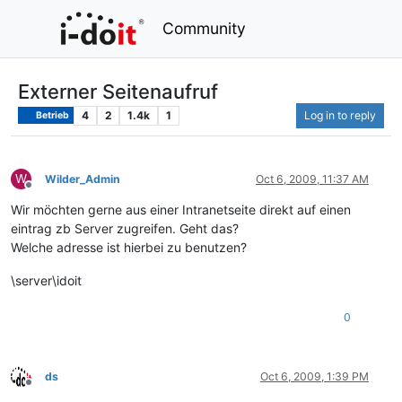
Community
Externer Seitenaufruf
4
2
1.4k
1
Log in to reply
Betrieb
W
Wilder_Admin
Oct 6, 2009, 11:37 AM
Offline
Wir möchten gerne aus einer Intranetseite direkt auf einen
eintrag zb Server zugreifen. Geht das?
Welche adresse ist hierbei zu benutzen?
\server\idoit
0
ds
Oct 6, 2009, 1:39 PM
Offline