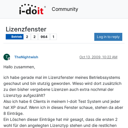
Community
Lizenzfenster
2
2
964
1
Log in to reply
Betrieb
T
TheNightwish
Oct 13, 2009, 10:22 AM
Offline
Hallo zusammen,
ich habe gerade mal im Lizenzfenster meines Betriebssystems
geschaut und bin stutzig geworden. Wieso wird dort zusätzlich
zu den bisher vergebene Lizenzen auch extra nochmal der
Lizenztyp aufgezählt?
Also ich habe 6 Clients in meinem I-doit Test System und jeder
hat XP drauf. Wenn ich in dieses Fenster schaue, stehen da aber
8 Einträge.
Ein Löschen dieser Einträge hat mir gesagt, dass die ersten 2
wohl für den angelegten Lizenztyp stehen und die restlichen