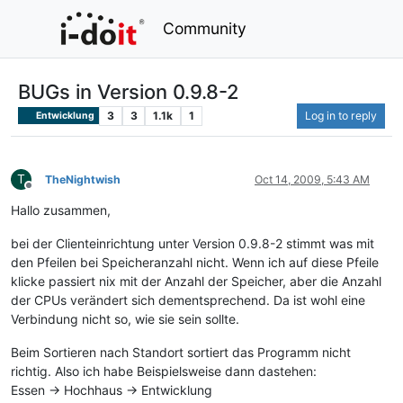
Community
BUGs in Version 0.9.8-2
3
3
1.1k
1
Log in to reply
Entwicklung
T
TheNightwish
Oct 14, 2009, 5:43 AM
Offline
Hallo zusammen,
bei der Clienteinrichtung unter Version 0.9.8-2 stimmt was mit
den Pfeilen bei Speicheranzahl nicht. Wenn ich auf diese Pfeile
klicke passiert nix mit der Anzahl der Speicher, aber die Anzahl
der CPUs verändert sich dementsprechend. Da ist wohl eine
Verbindung nicht so, wie sie sein sollte.
Beim Sortieren nach Standort sortiert das Programm nicht
richtig. Also ich habe Beispielsweise dann dastehen:
Essen -> Hochhaus -> Entwicklung