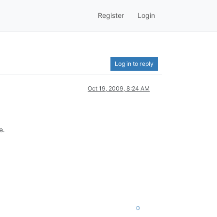
Register
Login
Log in to reply
Oct 19, 2009, 8:24 AM
e.
0