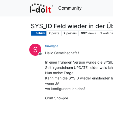
Community
SYS_ID Feld wieder in der Ü
2
posts
2
posters
997
views
1
watchi
Betrieb
Snowjoe
S
Hallo Gemeinschaft !
Offline
In einer früheren Version wurde die SYSI
Seit irgendeinem UPDATE, leider weis ich
Nun meine Frage:
Kann man die SYSID wieder einblenden l
wenn JA
wo konfiguriere ich das?
Gruß Snowjoe