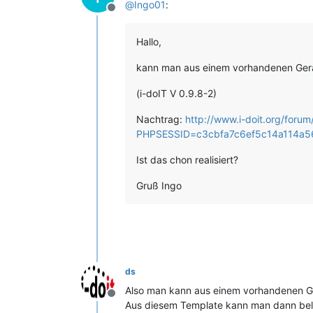
@
Ingo01
:
Offline
Hallo,
kann man aus einem vorhandenen Gerät
(i-doIT V 0.9.8-2)
Nachtrag:
http://www.i-doit.org/foru
PHPSESSID=c3cbfa7c6ef5c14a114a5
Ist das chon realisiert?
Gruß Ingo
ds
Also man kann aus einem vorhandenen Ge
Offline
Aus diesem Template kann man dann bel