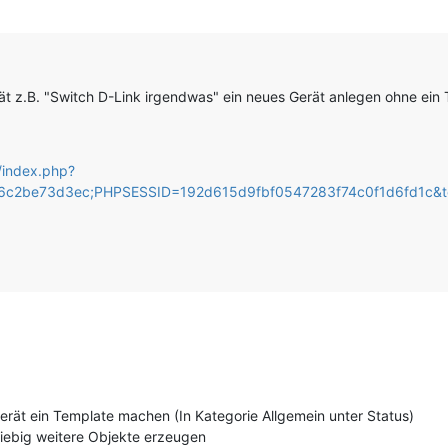
 z.B. "Switch D-Link irgendwas" ein neues Gerät anlegen ohne ein T
m/index.php?
6c2be73d3ec;PHPSESSID=192d615d9fbf0547283f74c0f1d6fd1c&to
rät ein Template machen (In Kategorie Allgemein unter Status)
iebig weitere Objekte erzeugen