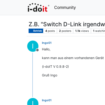
Community
Z.B. "Switch D-Link irgendw
4
posts
2
posters
1.1k
views
1
watchi
Betrieb
Ingo01
I
Hallo,
Offline
kann man aus einem vorhandenen Gerät z.
(i-doIT V 0.9.8-2)
Gruß Ingo
Ingo01
I