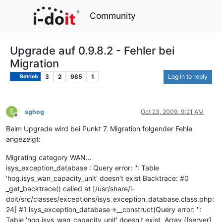
Community
Upgrade auf 0.9.8.2 - Fehler bei
Migration
3
2
985
1
Log in to reply
Betrieb
S
sghog
Oct 23, 2009, 9:21 AM
Offline
Beim Upgrade wird bei Punkt 7. Migration folgender Fehle
angezeigt:
Migrating category WAN…
isys_exception_database : Query error: '': Table
'hog.isys_wan_capacity_unit' doesn't exist Backtrace: #0
_get_backtrace() called at [/usr/share/i-
doit/src/classes/exceptions/isys_exception_database.class.php:
24] #1 isys_exception_database->__construct(Query error: '':
Table 'hog.isys_wan_capacity_unit' doesn't exist, Array ([server]