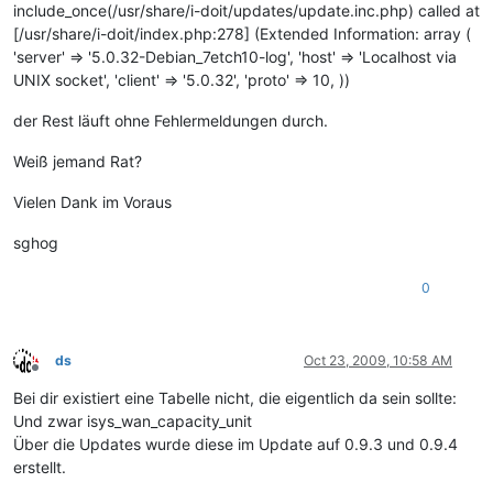
include_once(/usr/share/i-doit/updates/update.inc.php) called at
[/usr/share/i-doit/index.php:278] (Extended Information: array (
'server' => '5.0.32-Debian_7etch10-log', 'host' => 'Localhost via
UNIX socket', 'client' => '5.0.32', 'proto' => 10, ))
der Rest läuft ohne Fehlermeldungen durch.
Weiß jemand Rat?
Vielen Dank im Voraus
sghog
0
ds
Oct 23, 2009, 10:58 AM
Offline
Bei dir existiert eine Tabelle nicht, die eigentlich da sein sollte:
Und zwar isys_wan_capacity_unit
Über die Updates wurde diese im Update auf 0.9.3 und 0.9.4
erstellt.