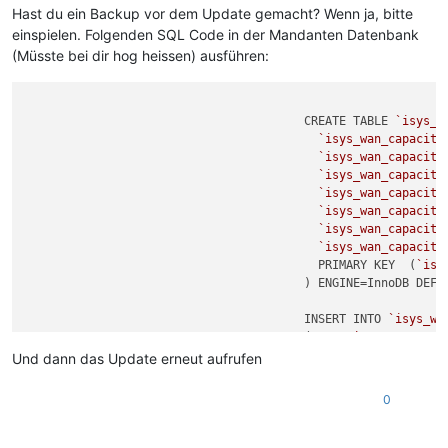
Hast du ein Backup vor dem Update gemacht? Wenn ja, bitte
einspielen. Folgenden SQL Code in der Mandanten Datenbank
(Müsste bei dir hog heissen) ausführen:
  					CREATE TABLE 
`isys_w
`isys_wan_capacity
`isys_wan_capacity
`isys_wan_capacity
`isys_wan_capacity
`isys_wan_capacity
`isys_wan_capacity
`isys_wan_capacity
					  PRIMARY KEY  (
`isy
					) ENGINE=InnoDB DEFAULT CHARSET=utf8 COLLATE=utf8_unicode_ci;

					INSERT INTO 
`isys_wa
					(
1
, 
'MBits'
, 
'MegaBi
					(
2
, 
'KBits'
, 
'KiloBi
Und dann das Update erneut aufrufen
0