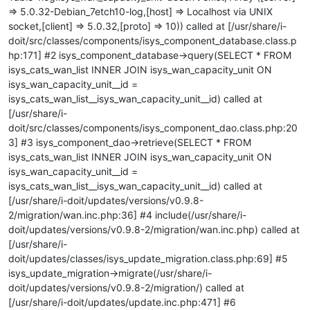
=> 5.0.32-Debian_7etch10-log,[host] => Localhost via UNIX
socket,[client] => 5.0.32,[proto] => 10)) called at [/usr/share/i-
doit/src/classes/components/isys_component_database.class.p
hp:171] #2 isys_component_database->query(SELECT * FROM
isys_cats_wan_list INNER JOIN isys_wan_capacity_unit ON
isys_wan_capacity_unit__id =
isys_cats_wan_list__isys_wan_capacity_unit__id) called at
[/usr/share/i-
doit/src/classes/components/isys_component_dao.class.php:20
3] #3 isys_component_dao->retrieve(SELECT * FROM
isys_cats_wan_list INNER JOIN isys_wan_capacity_unit ON
isys_wan_capacity_unit__id =
isys_cats_wan_list__isys_wan_capacity_unit__id) called at
[/usr/share/i-doit/updates/versions/v0.9.8-
2/migration/wan.inc.php:36] #4 include(/usr/share/i-
doit/updates/versions/v0.9.8-2/migration/wan.inc.php) called at
[/usr/share/i-
doit/updates/classes/isys_update_migration.class.php:69] #5
isys_update_migration->migrate(/usr/share/i-
doit/updates/versions/v0.9.8-2/migration/) called at
[/usr/share/i-doit/updates/update.inc.php:471] #6