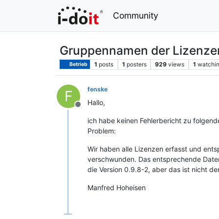
Community
Gruppennamen der Lizenzen
1
posts
1
posters
929
views
1
watchi
Betrieb
fenske
F
Hallo,
Offline
ich habe keinen Fehlerbericht zu folgen
Problem:
Wir haben alle Lizenzen erfasst und e
verschwunden. Das entsprechende Datenban
die Version 0.9.8-2, aber das ist nicht de
Manfred Hoheisen