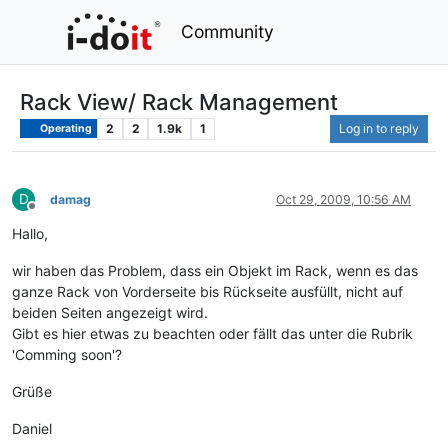
Community
Rack View/ Rack Management
2
2
1.9k
1
Log in to reply
Operating
D
damag
Oct 29, 2009, 10:56 AM
Offline
Hallo,
wir haben das Problem, dass ein Objekt im Rack, wenn es das
ganze Rack von Vorderseite bis Rückseite ausfüllt, nicht auf
beiden Seiten angezeigt wird.
Gibt es hier etwas zu beachten oder fällt das unter die Rubrik
'Comming soon'?
Grüße
Daniel