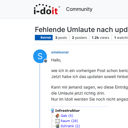
Community
Fehlende Umlaute nach upd
3
posts
2
posters
1.2k
views
1
watchi
Betrieb
smeissner
S
Hallo,
Offline
wie ich in ein vorherigen Post schon ber
Jetzt habe ich das updaten soweit hinbe
Kann mir jemand sagen, wo diese Einträg
die Umlaute jetzt richtig drin.
Nur im Idoit werden Sie noch nicht angez