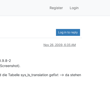
Register
Login
Log in to reply
Nov 26, 2009, 6:35 AM
0.9.8-2
 Screenshot).
ie Tabelle sys_ls_translation gefixt –> da stehen