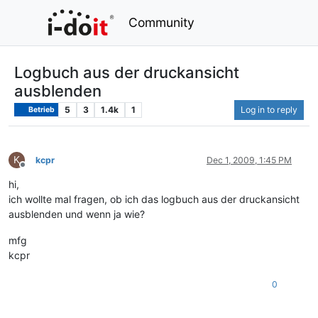
Community
Logbuch aus der druckansicht
ausblenden
5
3
1.4k
1
Log in to reply
Betrieb
K
kcpr
Dec 1, 2009, 1:45 PM
Offline
hi,
ich wollte mal fragen, ob ich das logbuch aus der druckansicht
ausblenden und wenn ja wie?
mfg
kcpr
0