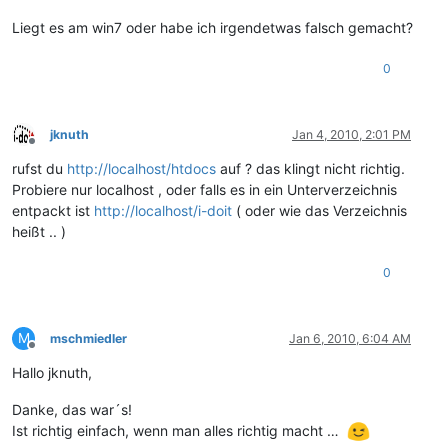
Liegt es am win7 oder habe ich irgendetwas falsch gemacht?
0
jknuth
Jan 4, 2010, 2:01 PM
Offline
rufst du
http://localhost/htdocs
auf ? das klingt nicht richtig.
Probiere nur localhost , oder falls es in ein Unterverzeichnis
entpackt ist
http://localhost/i-doit
( oder wie das Verzeichnis
heißt .. )
0
M
mschmiedler
Jan 6, 2010, 6:04 AM
Offline
Hallo jknuth,
Danke, das war´s!
Ist richtig einfach, wenn man alles richtig macht …