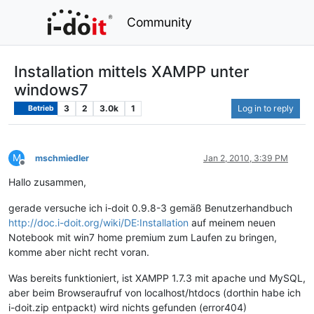
Community
Installation mittels XAMPP unter
windows7
3
2
3.0k
1
Log in to reply
Betrieb
M
mschmiedler
Jan 2, 2010, 3:39 PM
Offline
Hallo zusammen,
gerade versuche ich i-doit 0.9.8-3 gemäß Benutzerhandbuch
http://doc.i-doit.org/wiki/DE:Installation
auf meinem neuen
Notebook mit win7 home premium zum Laufen zu bringen,
komme aber nicht recht voran.
Was bereits funktioniert, ist XAMPP 1.7.3 mit apache und MySQL,
aber beim Browseraufruf von localhost/htdocs (dorthin habe ich
i-doit.zip entpackt) wird nichts gefunden (error404)