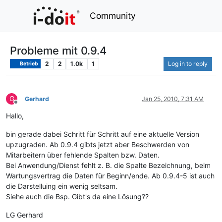
Community
Probleme mit 0.9.4
2
2
1.0k
1
Log in to reply
Betrieb
G
Gerhard
Jan 25, 2010, 7:31 AM
Offline
Hallo,
bin gerade dabei Schritt für Schritt auf eine aktuelle Version
upzugraden. Ab 0.9.4 gibts jetzt aber Beschwerden von
Mitarbeitern über fehlende Spalten bzw. Daten.
Bei Anwendung/Dienst fehlt z. B. die Spalte Bezeichnung, beim
Wartungsvertrag die Daten für Beginn/ende. Ab 0.9.4-5 ist auch
die Darstelluing ein wenig seltsam.
Siehe auch die Bsp. Gibt's da eine Lösung??
LG Gerhard