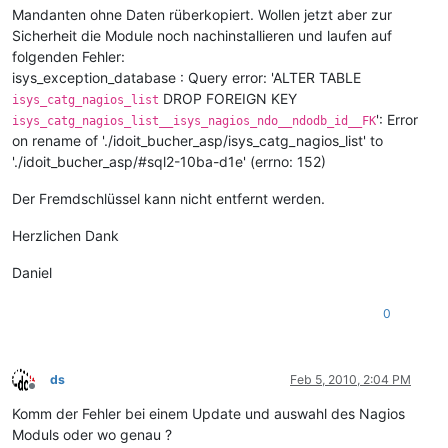
Mandanten ohne Daten rüberkopiert. Wollen jetzt aber zur
Sicherheit die Module noch nachinstallieren und laufen auf
folgenden Fehler:
isys_exception_database : Query error: 'ALTER TABLE
DROP FOREIGN KEY
isys_catg_nagios_list
': Error
isys_catg_nagios_list__isys_nagios_ndo__ndodb_id__FK
on rename of './idoit_bucher_asp/isys_catg_nagios_list' to
'./idoit_bucher_asp/#sql2-10ba-d1e' (errno: 152)
Der Fremdschlüssel kann nicht entfernt werden.
Herzlichen Dank
Daniel
0
ds
Feb 5, 2010, 2:04 PM
Offline
Komm der Fehler bei einem Update und auswahl des Nagios
Moduls oder wo genau ?