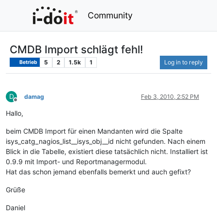
Community
CMDB Import schlägt fehl!
5
2
1.5k
1
Log in to reply
Betrieb
D
damag
Feb 3, 2010, 2:52 PM
Offline
Hallo,
beim CMDB Import für einen Mandanten wird die Spalte
isys_catg_nagios_list__isys_obj__id nicht gefunden. Nach einem
Blick in die Tabelle, existiert diese tatsächlich nicht. Installiert ist
0.9.9 mit Import- und Reportmanagermodul.
Hat das schon jemand ebenfalls bemerkt und auch gefixt?
Grüße
Daniel