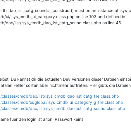
mdb_dao_list_catg_sound::__construct() must be an instance of isys
db/ui/isys_cmdb_ui_category.class.php on line 103 and defined in
db/dao/list/isys_cmdb_dao_list_catg_sound.class.php on line 45
st. Du kannst dir die aktuellen Dev Versionen dieser Dateien einspie
atalen Fehler sollten aber nichtmehr auftreten. Hier gibts die Dateien
rc/classes/cmdb/dao/list/isys_cmdb_dao_list_catg_file.class.php
rc/classes/cmdb/ui/global/isys_cmdb_ui_category_g_file.class.php
rc/classes/cmdb/dao/list/isys_cmdb_dao_list_catg_sound.class.php
rname fuer den login ist anon. Passwort keins