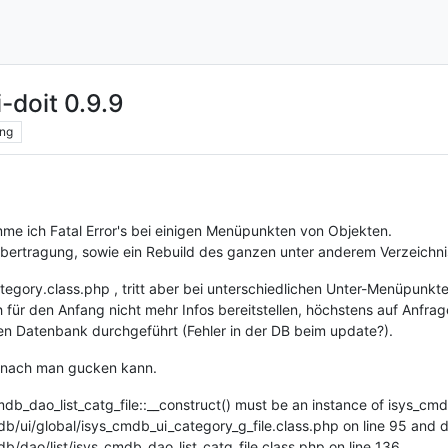
i-doit 0.9.9
ng
e ich Fatal Error's bei einigen Menüpunkten von Objekten.
übertragung, sowie ein Rebuild des ganzen unter anderem Verzeichnis
tegory.class.php , tritt aber bei unterschiedlichen Unter-Menüpunkte
h für den Anfang nicht mehr Infos bereitstellen, höchstens auf Anf
en Datenbank durchgeführt (Fehler in der DB beim update?).
wonach man gucken kann.
mdb_dao_list_catg_file::__construct() must be an instance of isys_cm
db/ui/global/isys_cmdb_ui_category_g_file.class.php on line 95 and d
b/dao/list/isys_cmdb_dao_list_catg_file.class.php on line 136