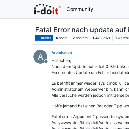
Community
Fatal Error nach update auf 
4
posts
2
posters
1.4k
views
1
watchi
Betrieb
Archdemon
A
Hallöchen,
Offline
Nach dem Update auf i-doit 0.9.9 bekomm
Ein erneutes Update um Fehler bei datei
Es betrifft immer wieder isys_cmdb_ui_ca
Administrator am Webserver bin, kann ic
Alle versuche wurden jedoch mit derselb
Hoffe jemand hat einen Rat oder Tipp 
Fatal error: Argument 1 passed to isys_c
/var/www/html/idoit/idoit/src/classes/cm
/var/www/html/idoit/idoit/src/classes/cmd